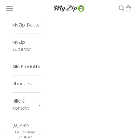
Zum Inhalt springen
Navigationsmenü öffnen
Suche öf
Waren
MyZip GmbH
MyZip-Beutel
MyZip -
Zubehör
Alle Produkte
Über Uns
Hilfe &
Kontakt
KONTO
Deutschland
(EUR €)