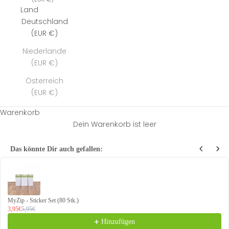
Land
Deutschland
(EUR €)
Niederlande
(EUR €)
Österreich
(EUR €)
Warenkorb
Dein Warenkorb ist leer
Das könnte Dir auch gefallen:
Use the Previous and Next buttons to navigate through product recommendations
MyZip - Sticker Set (80 Stk.)
3,95€
5,95€
Hinzufügen