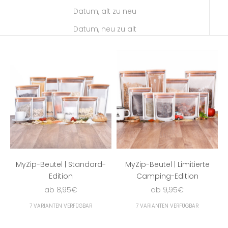
Datum, alt zu neu
Datum, neu zu alt
MyZip-Beutel | Standard-
MyZip-Beutel | Limitierte
Edition
Camping-Edition
Angebot
Angebot
ab 8,95€
ab 9,95€
7 VARIANTEN VERFÜGBAR
7 VARIANTEN VERFÜGBAR